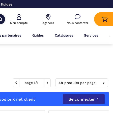
 fluides
Mon compte
Agences
Nous contacter
 partenaires
Guides
Catalogues
Services
A
page
1
/
1
48 produits par page
os prix net client
Se connecter