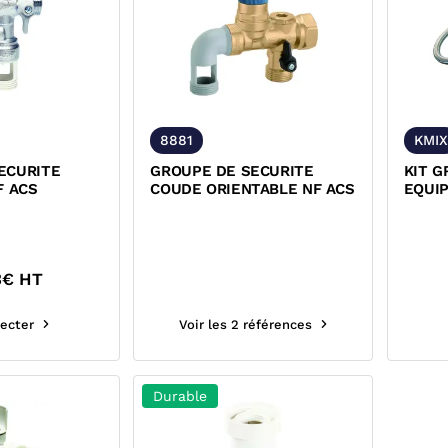
8881
KMIX
ECURITE
GROUPE DE SECURITE
KIT G
F ACS
COUDE ORIENTABLE NF ACS
EQUIP
3
€ HT
ecter
Voir les 2 références
Durable