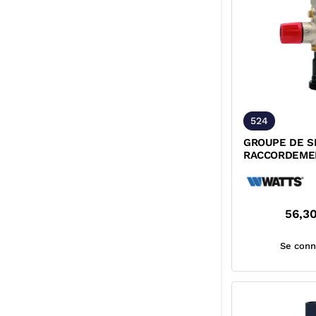
524
GROUPE DE S
RACCORDEME
NF ACS
56,3
Se conn