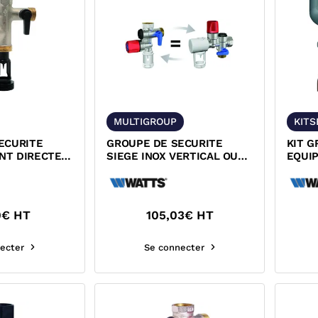
MULTIGROUP
KIT
ECURITE
GROUPE DE SECURITE
KIT G
NT DIRECTE
SIEGE INOX VERTICAL OU
EQUIP
HORIZONTAL NF ACS
WATT
0
€ HT
105,03
€ HT
ecter
Se connecter