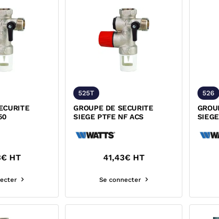
525T
526
ECURITE
GROUPE DE SECURITE
GROU
50
SIEGE PTFE NF ACS
SIEGE
3
€ HT
41,43
€ HT
ecter
Se connecter