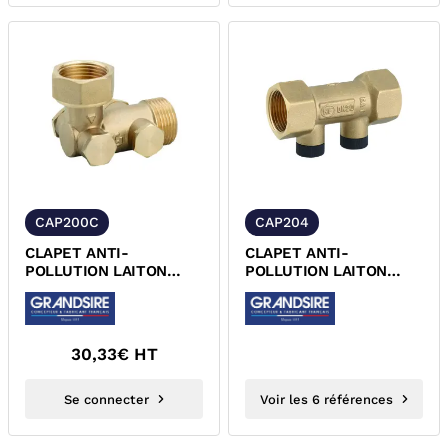
CAP200C
CAP204
CLAPET ANTI-
CLAPET ANTI-
POLLUTION LAITON
POLLUTION LAITON
COUDE ECROU
FEMELLE FEMELLE NF
TOURNANT NF ACS
ACS
30,33
€ HT
Se connecter
Voir les 6 références