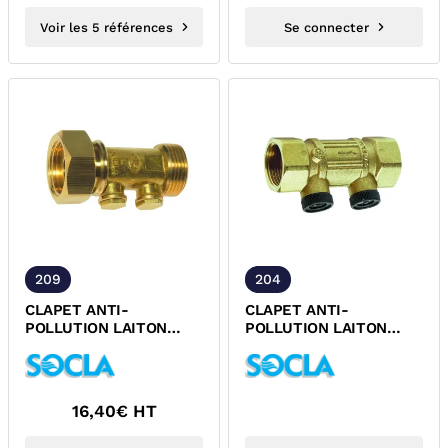
Voir les 5 références
Se connecter
209
204
CLAPET ANTI-
CLAPET ANTI-
POLLUTION LAITON
POLLUTION LAITON
MALE FEMELLE ECROU
FEMELLE FEMELLE NF
TOURNANT
ACS SOCLA
ENCOMBREMENT
REDUIT NF ACS
16,40
€ HT