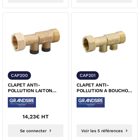
CAP200
CAP201
CLAPET ANTI-
CLAPET ANTI-
POLLUTION LAITON
POLLUTION A BOUCHON
ECROU TOURNANT NF
LAITON ECROU
ACS
TOURNANT NF ACS
14,23
€ HT
Se connecter
Voir les 5 références