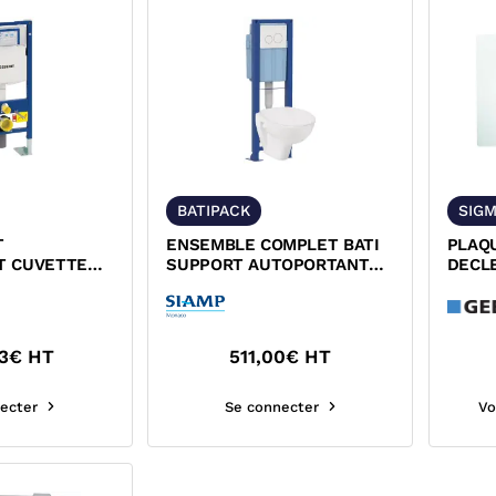
BATIPACK
SIGM
T
ENSEMBLE COMPLET BATI
PLAQ
T CUVETTE
SUPPORT AUTOPORTANT
DECL
OFIX PLUS
ET CUVETTE SUSPENDUE
SIGMA
 111.333.006
NF INGENIO ABSOLU SIAMP
3
€ HT
511,00
€ HT
ecter
Se connecter
Vo