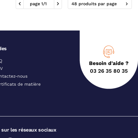
page
1
/
1
48 produits par page
des
Q
Besoin d'aide ?
V
03 26 35 80 35
ntactez-nous
rtificats de matière
 sur les réseaux sociaux