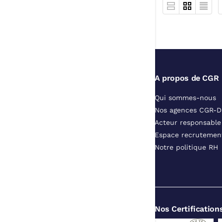
A propos de CGR
Qui sommes-nous
Nos agences CGR-
Acteur responsable
Espace recrutemen
Notre politique RH
Nos Certification