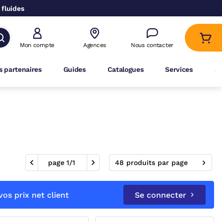
 fluides
Mon compte
Agences
Nous contacter
 partenaires
Guides
Catalogues
Services
A
page
1
/
1
48 produits par page
os prix net client
Se connecter