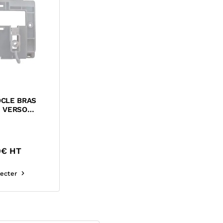
CLE BRAS
 VERSO
P 34 1133 07
0
€ HT
ecter