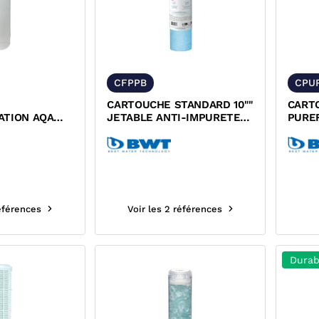
CFPPB
CPU
CARTOUCHE STANDARD 10""
CART
ATION AQA
JETABLE ANTI-IMPURETES
PURE
0039303 /
B.SECURE BWT
IMPUR
références
Voir les 2 références
Durab