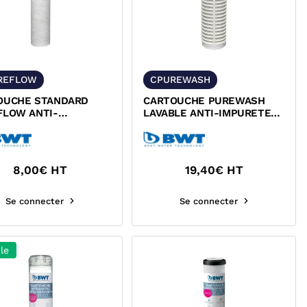
REFLOW
CPUREWASH
OUCHE STANDARD
CARTOUCHE PUREWASH
FLOW ANTI-
LAVABLE ANTI-IMPURETES
ETES BWT 125686081
BWT 125686135
8,00
€ HT
19,40
€ HT
Se connecter
Se connecter
le