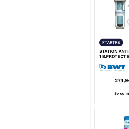
FTARTRE
STATION ANTI
1 B.PROTECT
125557138
274,9
Se conn