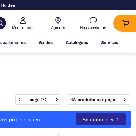
 fluides
Mon compte
Agences
Nous contacter
 partenaires
Guides
Catalogues
Services
A
page
1
/
2
48 produits par page
os prix net client
Se connecter