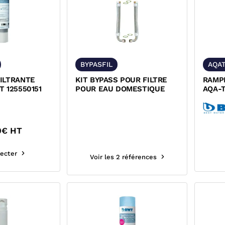
BYPASFIL
AQA
ILTRANTE
KIT BYPASS POUR FILTRE
RAMP
 125550151
POUR EAU DOMESTIQUE
AQA-
P003
0
€ HT
ecter
Voir les 2 références