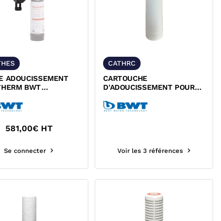
THES
CATHRC
E ADOUCISSEMENT
CARTOUCHE
THERM BWT
D'ADOUCISSEMENT POUR
9300
RAMPE AQA THERM PERMO
BWT
581,00
€ HT
Se connecter
Voir les 3 références