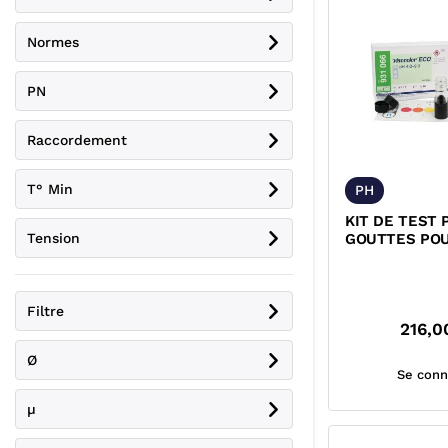
Normes
PN
Raccordement
T° Min
PH
KIT DE TEST 
Tension
GOUTTES PO
CONCENTRATI
Filtre
216,0
Ø
Se conn
µ