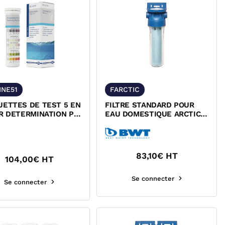
INE51
FARCTIC
UETTES DE TEST 5 EN
FILTRE STANDARD POUR
R DETERMINATION PH
EAU DOMESTIQUE ARCTIC
AC CHLORE
BWT 125667221
83,10
€ HT
104,00
€ HT
Se connecter
Se connecter