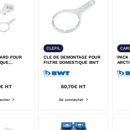
CLEFIL
CAR
DARD POUR
CLE DE DEMONTAGE POUR
PACK
IQUE
FILTRE DOMESTIQUE BWT
ARCTI
 125550145
IMPU
€ HT
60,70
€ HT
ecter
Se connecter