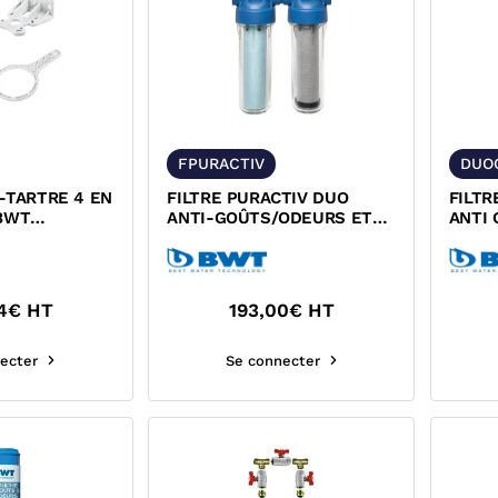
FPURACTIV
DUO
-TARTRE 4 EN
FILTRE PURACTIV DUO
FILTR
 BWT
ANTI-GOÛTS/ODEURS ET
ANTI 
ANTI-POLLUANTS BWT
BWT 1
125683695
4
€ HT
193,00
€ HT
ecter
Se connecter