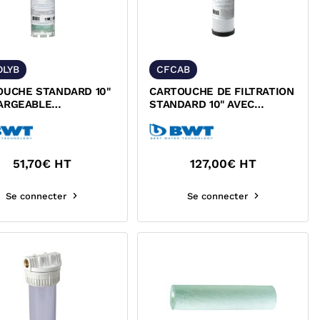
OLYB
CFCAB
OUCHE STANDARD 10"
CARTOUCHE DE FILTRATION
ARGEABLE
STANDARD 10" AVEC
OPHOSPHATE ANTI-
CHARBON ACTIF BWT
RE BWT
51,70
€ HT
127,00
€ HT
Se connecter
Se connecter