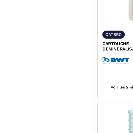
CATSRC
CARTOUCHE
DEMINERALIS
THERM BWT P
P125564448
Voir les 2 