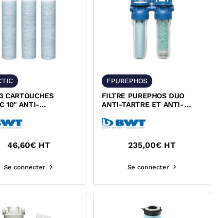
CTIC
FPUREPHOS
 3 CARTOUCHES
FILTRE PUREPHOS DUO
C 10" ANTI-
ANTI-TARTRE ET ANTI-
RETES BWT 125667225
IMPURETES BWT 125683694
46,60
€ HT
235,00
€ HT
Se connecter
Se connecter