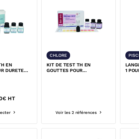
CHLORE
PISC
TH EN
KIT DE TEST TH EN
LANG
UR DURETE
GOUTTES POUR
1 POU
CONCENTRATION EN
TH T
CHLORE
0
€ HT
ecter
Voir les 2 références