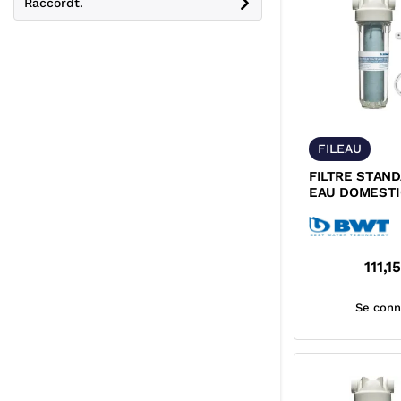
Raccordt.
FILEAU
FILTRE STAN
EAU DOMEST
B.SECURE BWT
111,15
Se conn