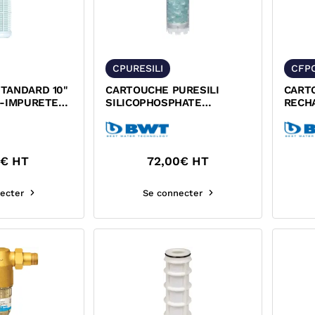
CPURESILI
CFP
TANDARD 10"
CARTOUCHE PURESILI
CART
I-IMPURETES
SILICOPHOSPHATE
RECH
ALIMENTAIRE ANTI-TARTRE
SILIC
BWT 125686140
TART
1
€ HT
72,00
€ HT
ecter
Se connecter