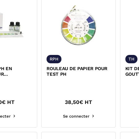
RPH
TH
PH EN
ROULEAU DE PAPIER POUR
KIT D
UR
TEST PH
GOUT
ON PH
TOTA
0
€ HT
38,50
€ HT
ecter
Se connecter