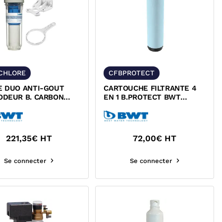
CHLORE
CFBPROTECT
E DUO ANTI-GOUT
CARTOUCHE FILTRANTE 4
ODEUR B. CARBON
EN 1 B.PROTECT BWT
25550144
125548564
221,35
€ HT
72,00
€ HT
Se connecter
Se connecter