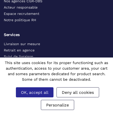
Nos agences CGR-DBS
Acteur responsable
Espace recrutement
Notre politique RH
Services
Livraison sur mesure
Retrait en agence
Suivi de livraison
This site uses cookies for its proper functioning such as
Contacts commerciaux
authentication, access to your customer area, your cart
Catalogue interactif
and somes parameters dedicated for product search.
Voir tous les services
Some of them cannot be deactivated.
Aides
OK, accept all
Deny all cookies
FAQ
Personalize
CGV
Contactez-nous