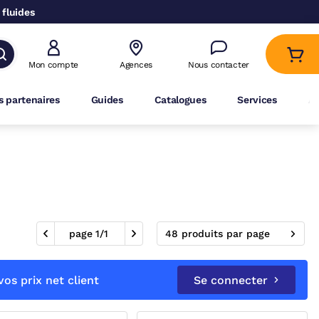
 fluides
Mon compte
Agences
Nous contacter
 partenaires
Guides
Catalogues
Services
A
page
1
/
1
48 produits par page
os prix net client
Se connecter