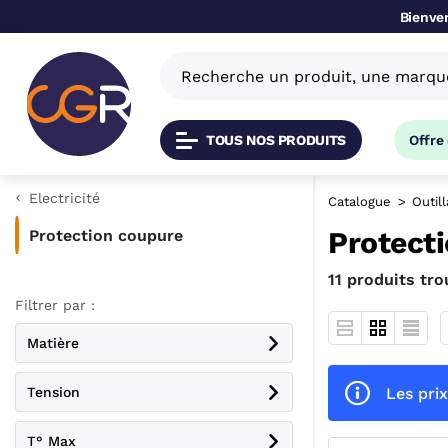
Bienven
TOUS NOS PRODUITS
Offre
Electricité
Catalogue
Outil
Protect
Protection coupure
11 produits tr
Filtrer par :
Matière
Les prix
Tension
T° Max