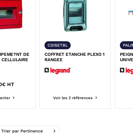
CDISET8L
PALI
IPEME?NT DE
COFFRET ETANCHE PLEXO 1
PEIGN
 CELLULAIRE
RANGEE
UNIV
0
€ HT
ecter
Voir les 2 références
Trier par Pertinence