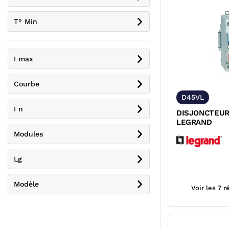
T° Min
I max
Courbe
D45VL
I n
DISJONCTEUR 4,5
LEGRAND
Modules
Lg
Modèle
Voir les 7 