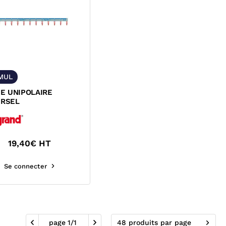
MUL
E UNIPOLAIRE
ERSEL
19,40
€ HT
Se connecter
page
1
/
1
48 produits par page