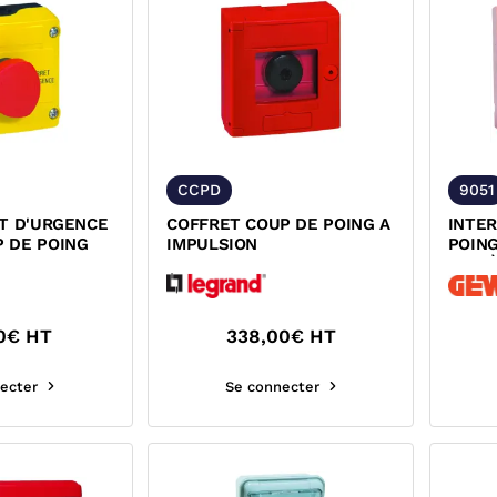
CCPD
9051
ET D'URGENCE
COFFRET COUP DE POING A
INTE
 DE POING
IMPULSION
POIN
SYST
0
€ HT
338,00
€ HT
ecter
Se connecter