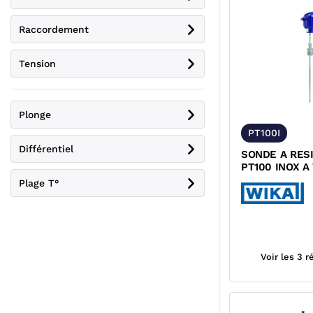
Raccordement
Tension
Plonge
PT100I
Différentiel
SONDE A RES
PT100 INOX A
SANS DOIGT 
Plage T°
CLASSE A WI
Voir les 3 