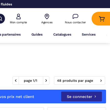
 fluides
Mon compte
Agences
Nous contacter
 partenaires
Guides
Catalogues
Services
A
page
1
/
1
48 produits par page
os prix net client
Se connecter