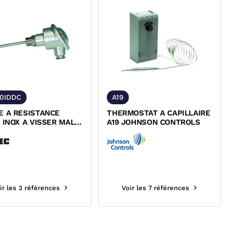
0IDDC
A19
E A RESISTANCE
THERMOSTAT A CAPILLAIRE
 INOX A VISSER MALE
A19 JOHNSON CONTROLS
DOIGT DE GANT
E B ET
ERTISSEUR WIKA
ir les 3 références
Voir les 7 références