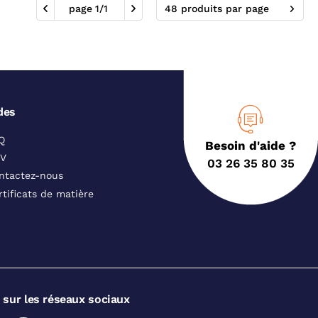
page
1
/
1
48 produits par page
des
Q
Besoin d'aide ?
V
03 26 35 80 35
ntactez-nous
rtificats de matière
 sur les réseaux sociaux