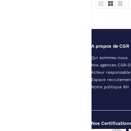
A propos de CGR
Qui sommes-nous
Nos agences CGR-
Acteur responsable
Espace recrutemen
Notre politique RH
Nos Certification