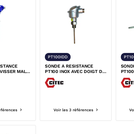
PT100IDD
PT10
ISTANCE
SONDE A RESISTANCE
SOND
 VISSER MALE
PT100 INOX AVEC DOIGT DE
PT100
DE GANT
GANT CLASSE B
AVEC 
KA
CLASS
CONV
références
Voir les 3 références
Vo