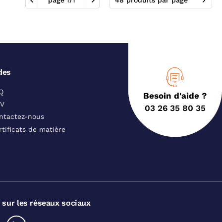
page
1
/
1
48 produits par page
des
Q
Besoin d'aide ?
V
03 26 35 80 35
ntactez-nous
rtificats de matière
 sur les réseaux sociaux