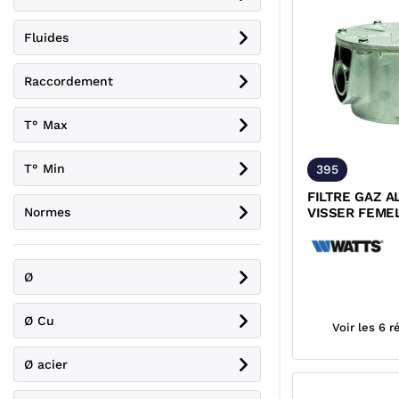
Fluides
Raccordement
T° Max
T° Min
395
FILTRE GAZ A
Normes
VISSER FEME
WATTS
Ø
Ø Cu
Voir les 6 
Ø acier