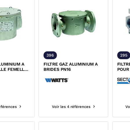
396
295
LUMINIUM A
FILTRE GAZ ALUMINIUM A
FILTR
LLE FEMELLE
BRIDES PN16
POUR
METH
références
Voir les 4 références
Vo