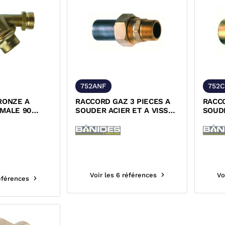
752ANF
752
RONZE A
RACCORD GAZ 3 PIECES A
RACCO
 MALE 90
SOUDER ACIER ET A VISSER
SOUDE
LAITON MALE NF
VISSE
Voir les 6 références
Vo
références