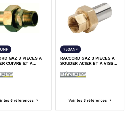
CUNF
753ANF
RD GAZ 3 PIECES A
RACCORD GAZ 3 PIECES A
R CUIVRE ET A
SOUDER ACIER ET A VISSER
R LAITON MALE NF
LAITON FEMELLE NF
ir les 6 références
Voir les 3 références