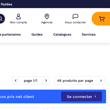
 fluides
Mon compte
Agences
Nous contacter
 partenaires
Guides
Catalogues
Services
A
page
1
/
1
48 produits par page
os prix net client
Se connecter