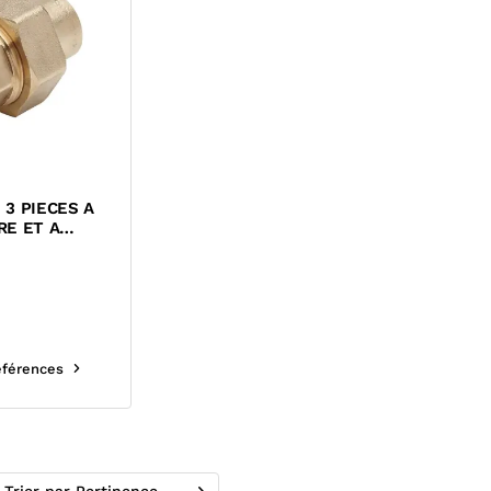
3 PIECES A
RE ET A
ON FEMELLE
références