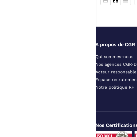
A propos de CGR
Qui sommes-nous
Nos agences CGR-
Acteur responsable
Espace recrutemen
Notre politique RH
Nos Certification