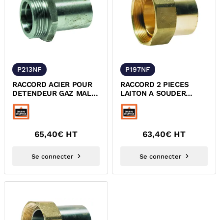
P213NF
P197NF
RACCORD ACIER POUR
RACCORD 2 PIECES
DETENDEUR GAZ MALE
LAITON A SOUDER
JPG / A SOUDER NF
CUIVRE A ECROU
TOURNANT JOINT PLAT
GAZ
65,40
€ HT
63,40
€ HT
Se connecter
Se connecter