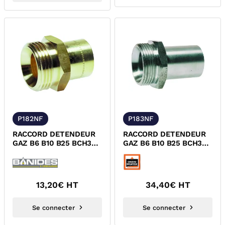
P182NF
P183NF
RACCORD DETENDEUR
RACCORD DETENDEUR
GAZ B6 B10 B25 BCH30
GAZ B6 B10 B25 BCH30
MALE JSC/A SOUDER
MALE JSC/A SOUDER
CUIVRE NF
ACIER NF
13,20
€ HT
34,40
€ HT
Se connecter
Se connecter