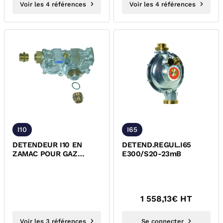
Voir les 4 références
Voir les 4 références
I10
I65
DETENDEUR I10 EN
DETEND.REGUL.I65
ZAMAC POUR GAZ
E300/S20-23mB
NATUREL BASSE
PRESSION GAZFIO
1 558,13
€ HT
Voir les 3 références
Se connecter