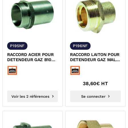
P195NF
P196NF
RACCORD ACIER POUR
RACCORD LAITON POUR
DETENDEUR GAZ B10
DETENDEUR GAZ MALE
ET B25 MALE JPC/A
JPG / A SOUDER CUIVRE
SOUDER NF
NF
38,60
€ HT
Voir les 2 références
Se connecter