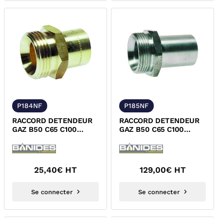
P184NF
P185NF
RACCORD DETENDEUR
RACCORD DETENDEUR
GAZ B50 C65 C100
GAZ B50 C65 C100
BCH60 MALE JSC/A
BCH60 MALE JSC/A
SOUDER CUIVRE NF
SOUDER ACIER NF
25,40
€ HT
129,00
€ HT
Se connecter
Se connecter