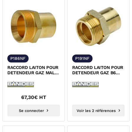
P186NF
P191NF
RACCORD LAITON POUR
RACCORD LAITON POUR
DETENDEUR GAZ MALE
DETENDEUR GAZ B6
JSC / A SOUDER CUIVRE
MALE JPC/A SOUDER
NF
CUIVRE NF
67,30
€ HT
Se connecter
Voir les 2 références