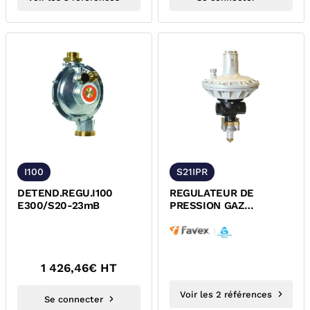
I100
S21IPR
DETEND.REGU.I100
REGULATEUR DE
E300/S20-23mB
PRESSION GAZ
NATUREL A RESSORT
S21IPR FAVEX
1 426,46
€ HT
Voir les 2 références
Se connecter