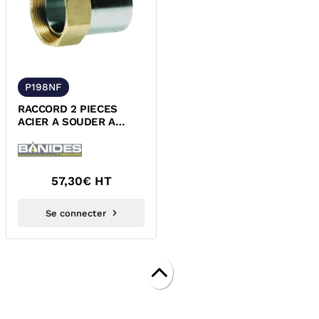
P198NF
RACCORD 2 PIECES
ACIER A SOUDER A
ECROU TOURNANT
JOINT PLAT GAZ
57,30
€ HT
Se connecter