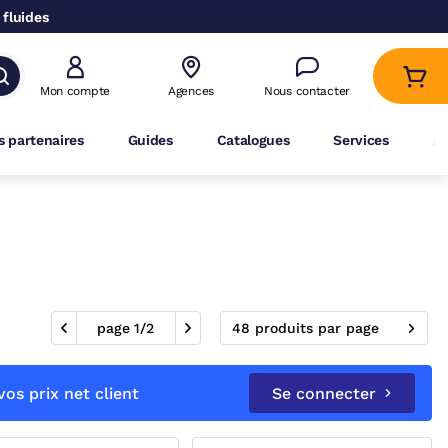
 fluides
Mon compte
Agences
Nous contacter
 partenaires
Guides
Catalogues
Services
A
page
1
/
2
48 produits par page
os prix net client
Se connecter