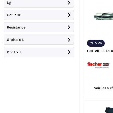
Lg
Couleur
Résistance
Ø tête x L
CHMPV
CHEVILLE PL
Ø vis x L
Voir les 5 