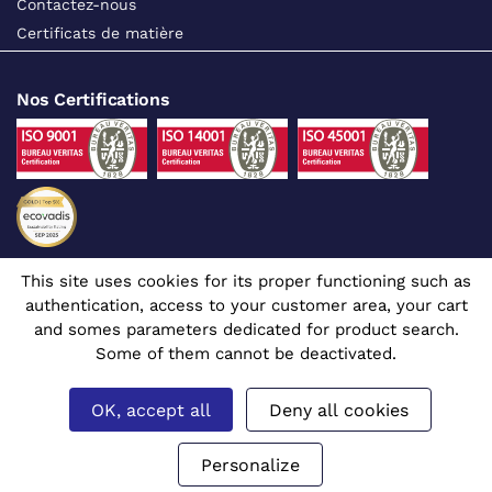
Contactez-nous
Certificats de matière
Nos Certifications
This site uses cookies for its proper functioning such as
Suivez-nous sur les réseaux sociaux
authentication, access to your customer area, your cart
and somes parameters dedicated for product search.
Some of them cannot be deactivated.
OK, accept all
Deny all cookies
Site dédié aux professionnels
© 1980 - 2026 CGR - Tous droits réservés
Mentions légales
Gérer mes cookies
Prix affichés en euros et hors TVA.
Personalize