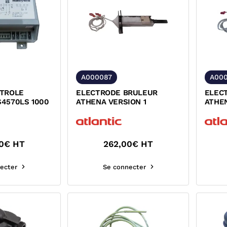
A000087
A00
NTROLE
ELECTRODE BRULEUR
ELEC
4570LS 1000
ATHENA VERSION 1
ATHEN
0
€ HT
262,00
€ HT
ecter
Se connecter