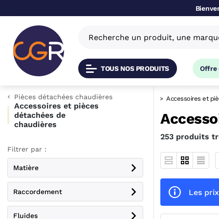
Bienven
TOUS NOS PRODUITS
Offre
Pièces détachées chaudières
t rafraîchissement
Pièces détachées chaudières
Accessoires et pi
Accessoires et pièces
Accesso
détachées de
chaudières
253 produits t
Filtrer par :
Matière
Les prix
Raccordement
Fluides