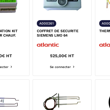
A000261
A00
ATION KIT
COFFRET DE SECURITE
THER
R CHAUF.
SIEMENS LMO 64
0
€ HT
525,00
€ HT
ecter
Se connecter