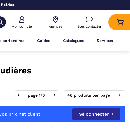
 fluides
Mon compte
Agences
Nous contacter
 partenaires
Guides
Catalogues
Services
A
audières
page
1
/
6
48 produits par page
os prix net client
Se connecter