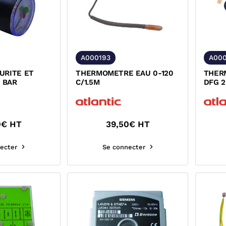
A000193
A00
URITE ET
THERMOMETRE EAU 0-120
THER
3 BAR
C/1.5M
DFG 2
0
€ HT
39,50
€ HT
ecter
Se connecter