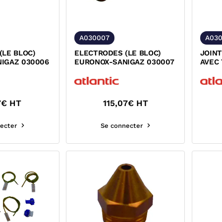
A030007
A03
(LE BLOC)
ELECTRODES (LE BLOC)
JOINT
IGAZ 030006
EURONOX-SANIGAZ 030007
AVEC
7
€ HT
115,07
€ HT
ecter
Se connecter