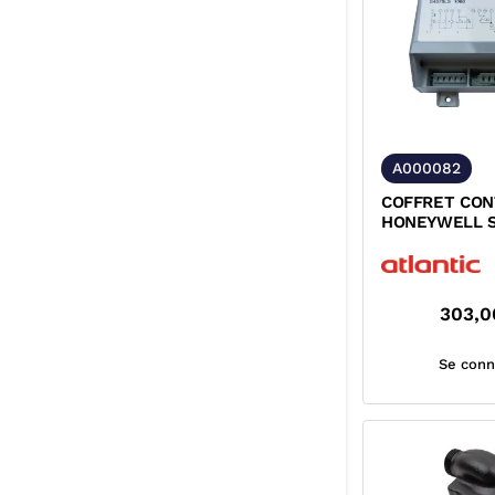
A000082
COFFRET CO
HONEYWELL S
303,0
Se conn