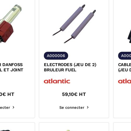
A000006
A00
R DANFOSS
ELECTRODES (JEU DE 2)
CABL
L ET JOINT
BRULEUR FUEL
(JEU 
0
€ HT
59,10
€ HT
ecter
Se connecter