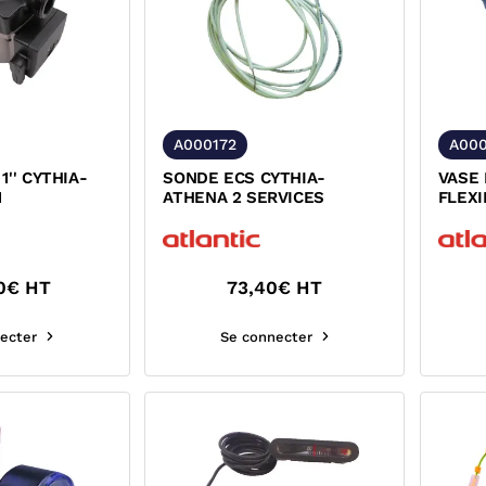
A000172
A00
1'' CYTHIA-
SONDE ECS CYTHIA-
VASE 
1
ATHENA 2 SERVICES
FLEXI
0
€ HT
73,40
€ HT
ecter
Se connecter