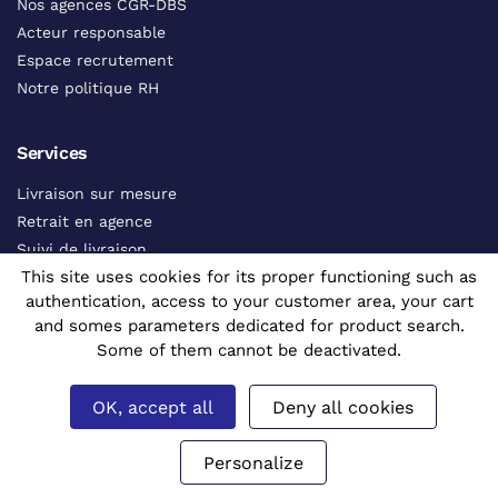
Nos agences CGR-DBS
Acteur responsable
Espace recrutement
Notre politique RH
Services
Livraison sur mesure
Retrait en agence
Suivi de livraison
This site uses cookies for its proper functioning such as
Contacts commerciaux
authentication, access to your customer area, your cart
Catalogue interactif
and somes parameters dedicated for product search.
Voir tous les services
Some of them cannot be deactivated.
Aides
OK, accept all
Deny all cookies
FAQ
Personalize
CGV
Contactez-nous