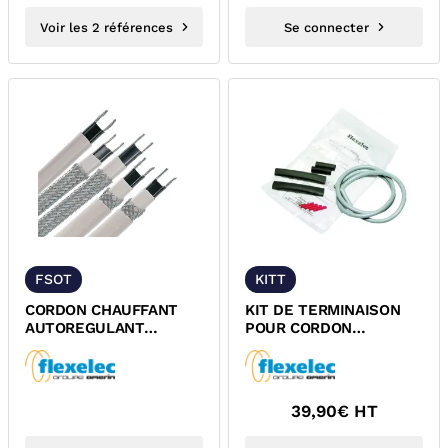
Voir les 2 références
Se connecter
FSOT
KITT
CORDON CHAUFFANT
KIT DE TERMINAISON
AUTOREGULANT
POUR CORDON
THERMOPLASTIQUE
CHAUFFANT
FSOT FLEXELEC
AUTOREGULANT FSOT
FLEXELEC
39,90
€ HT