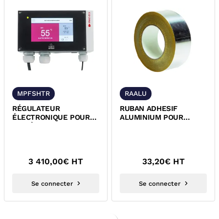
MPFSHTR
RAALU
RÉGULATEUR
RUBAN ADHESIF
ÉLECTRONIQUE POUR
ALUMINIUM POUR
SYSTÈMES DE
CORDON CHAUFFANT
MAINTIEN EN
AUTOREGULANT
TEMPÉRATURE DE
L’EAU CHAUDE
3 410,00
€ HT
33,20
€ HT
SANITAIRE
Se connecter
Se connecter