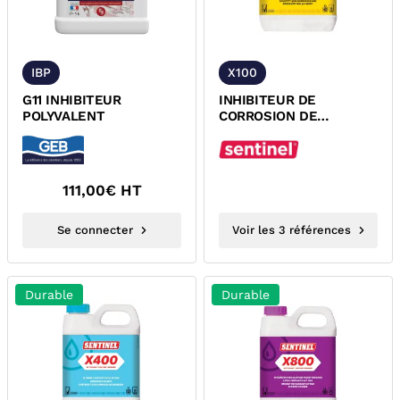
IBP
X100
G11 INHIBITEUR
INHIBITEUR DE
POLYVALENT
CORROSION DE
D'ENTARTRAGE X100
SENTINEL
111,00
€ HT
Se connecter
Voir les 3 références
Durable
Durable