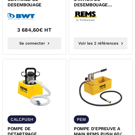
DESEMBOUAGE
DESEMBOUAGE
MULTIPUSH REMS
115810 R220 / 115611
R220
3 684,60
€ HT
Se connecter
Voir les 2 références
CALCPUSH
PEM
POMPE DE
POMPE D'EPREUVE A
DETARTRAGE
MAIN REMS PUSH 60/25