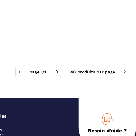
page
1
/
1
48 produits par page
des
Q
Besoin d'aide ?
V