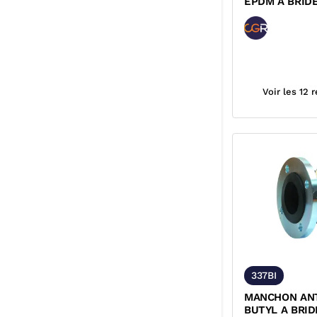
EPDM A BRID
Voir les 12 
337BI
MANCHON ANT
BUTYL A BRID