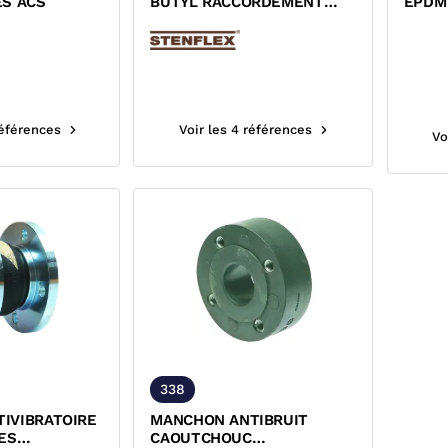
ES ACS
BUTYL RACCORDEMENT
EPDM
UNION INOX 316 TI FEMELLE
TOUR
ACS
ACS 
références
Voir les 4 références
Vo
338
IVIBRATOIRE
MANCHON ANTIBRUIT
ES
CAOUTCHOUC