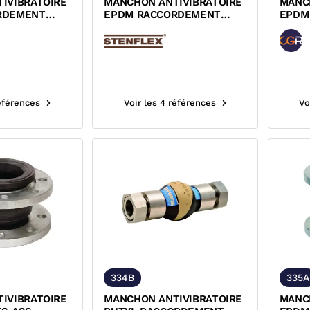
IVIBRATOIRE
MANCHON ANTIVIBRATOIRE
MANC
RDEMENT
EPDM RACCORDEMENT
EPDM
 FEMELLE 334
UNION INOX 316 TI FEMELLE
TOUR
PN10/
références
Voir les 4 références
Vo
334B
335A
IVIBRATOIRE
MANCHON ANTIVIBRATOIRE
MANC