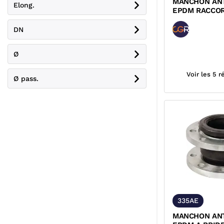
MANCHON ANT
Elong.
EPDM RACCO
UNION FONTE
CGR
DN
Ø
Voir les 5 
Ø pass.
335AE
MANCHON ANT