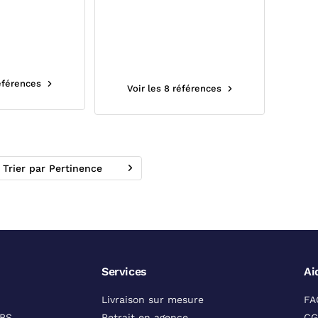
NOX 316 TI
SYNTHETIQUE ENTRE
S
BRIDES PN10 CGR
références
Voir les 8 références
Trier par Pertinence
Services
Ai
Livraison sur mesure
FA
DBS
Retrait en agence
CG