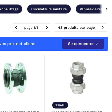
s chauffage
Circulateurs sanitaire
Vannes de régulati
page
1
/
1
48 produits par page
os prix net client
Se connecter
334AE