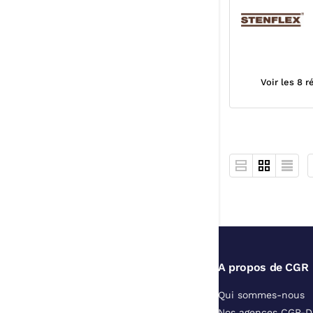
TOURNANTES I
PN10/PN16 AC
Voir les 8 
A propos de CGR
Qui sommes-nous
Nos agences CGR-