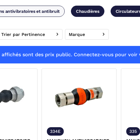
 antivibratoires et antibruit
Chaudières
Circulateur
Trier par Pertinence
Marque
 affichés sont des prix public. Connectez-vous pour voir v
334E
335