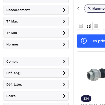
Manchons
Raccordement
T° Max
T° Min
Les prix
Normes
Compr.
Déf. angl.
Déf. latér.
Ecart.
334