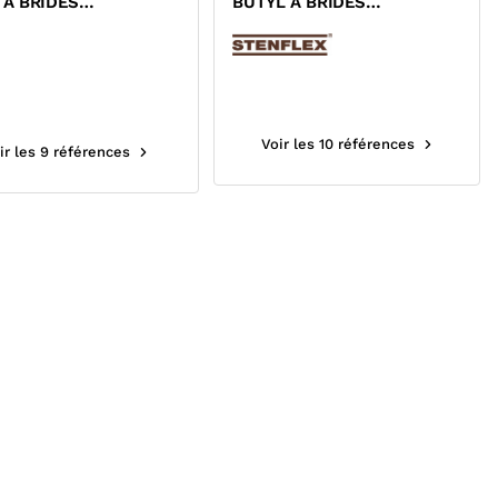
 A BRIDES
BUTYL A BRIDES
NANTES PN10/PN16
TOURNANTES ACIERS
CGR
PN10/PN16 ACS
Voir les 10 références
ir les 9 références