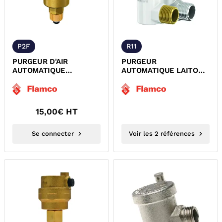
P2F
R11
PURGEUR D'AIR
PURGEUR
AUTOMATIQUE
AUTOMATIQUE LAITON
FLOVENT FLAMCO
NICKELE OU PEINT
27720
EQUERRE FLEXVENTH
FLAMCO
15,00
€ HT
Se connecter
Voir les 2 références