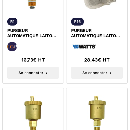
R1
R16
PURGEUR
PURGEUR
AUTOMATIQUE LAITON
AUTOMATIQUE LAITON
MALE FAIBLE
NICKELE EQUERRE
ENCOMBREMENT CGR
MALE NEW INTERVENT
WATTS
16,73
€ HT
28,43
€ HT
Se connecter
Se connecter