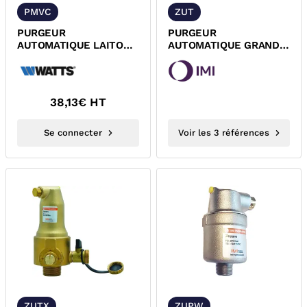
PMVC
ZUT
PURGEUR
PURGEUR
AUTOMATIQUE LAITON
AUTOMATIQUE GRAND
MALE LAITON WATTS
DEBIT ZEPARO
NEW INTERVENT
UNIVERSAL IMI
38,13
€ HT
Se connecter
Voir les 3 références
ZUTX
ZUPW