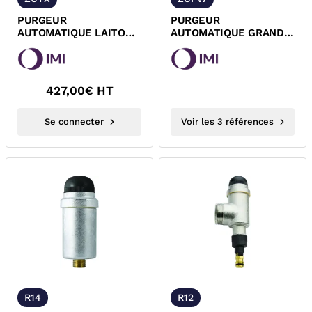
PURGEUR
PURGEUR
AUTOMATIQUE LAITON
AUTOMATIQUE GRAND
MALE ZEPARO ZUTX
DEBIT ZEPARO
EXTRA VERROUILLABLE
ZUP/ZUPW IMI-TA
IMI 7891325
427,00
€ HT
Se connecter
Voir les 3 références
R14
R12