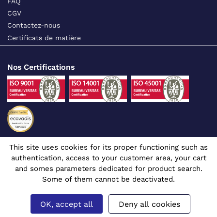
FAQ
CGV
Contactez-nous
Certificats de matière
Nos Certifications
This site uses cookies for its proper functioning such as
Suivez-nous sur les réseaux sociaux
authentication, access to your customer area, your cart
and somes parameters dedicated for product search.
Some of them cannot be deactivated.
OK, accept all
Deny all cookies
Site dédié aux professionnels