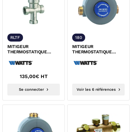
RLTF
180
MITIGEUR
MITIGEUR
THERMOSTATIQUE
THERMOSTATIQUE
ANTI-BRULURES
COLLECTIVITE 10 A 50°C
LAITON NICKELE
ACS ULTRAMIX WATTS
FEMELLE ACS WATTS
135,00
€ HT
Se connecter
Voir les 6 références