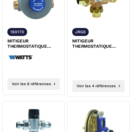
180170
JRG6
MITIGEUR
MITIGEUR
THERMOSTATIQUE
THERMOSTATIQUE
COLLECTIVITE 30 A
COLLECTIVITE 45 A
70°C ACS ULTRAMIX
65°C GRAND DEBIT ACS
WATTS
Voir les 6 références
Voir les 4 références