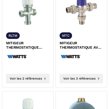
RLTM
MTC
MITIGEUR
MITIGEUR
THERMOSTATIQUE
THERMOSTATIQUE AVEC
ANTI-BRULURES 25 A
SECURITE ANTI-
55°C ACS WATTS
BRULURES 30°-65°C
MMV COMPACT WATTS
ACS
Voir les 2 références
Voir les 3 références