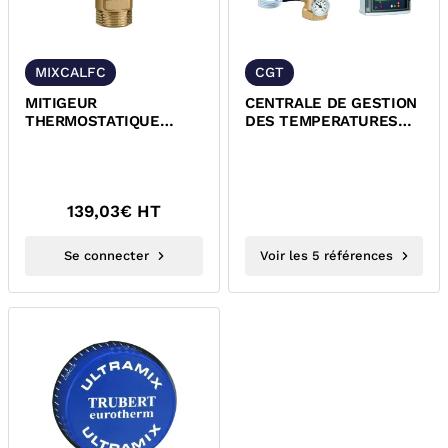
MIXCALFC
CGT
MITIGEUR
CENTRALE DE GESTION
THERMOSTATIQUE
DES TEMPERATURES
DOMESTIQUE LAITON
EAU CHAUDE SANITAIRE
CHROME MALE ACS
LEGIOMIX 24V ACS
139,03
€ HT
Se connecter
Voir les 5 références