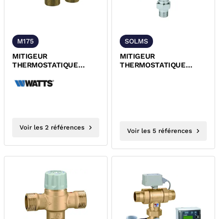
M175
SOLMS
MITIGEUR
MITIGEUR
THERMOSTATIQUE
THERMOSTATIQUE
ANTI-BRULURES
LAITON CHROME MALE
LAITON NICKELE MALE
CIRCUIT SOLAIRE ACS
ACS INSTAMIX WATTS
Voir les 2 références
Voir les 5 références