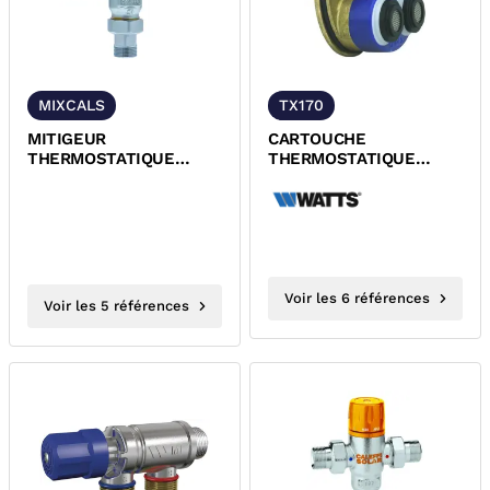
MIXCALS
TX170
MITIGEUR
CARTOUCHE
THERMOSTATIQUE
THERMOSTATIQUE
COLLECTIVITE LAITON
POUR MITIGEUR 180 30
MALE GRAND DEBIT
A 70°C ULTRAMIX
ACS
WATTS
Voir les 6 références
Voir les 5 références